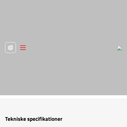
>
Varme produkter

Sit Stand Skrivebordsophænger
Tekniske specifikationer