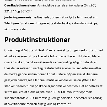
Overfladedimensioner:
Almindelige størrelser inkluderer 24"x20",
32"x24" og 36"x24"
Justeringsmekanisme:
Gasfjeder, pneumatisk løft eller manuel arm
Yderligere funktioner:
Integreret tastaturbakke, kabelstyringsklips,
skridsikre puder
Produktinstruktioner
Opsætning af Sit Stand Desk Riser er enkel og brugervenlig. Start med
at pakke riseren ud og sikre, at alle komponenter er inkluderet. Placer
riseren sikkert på dit eksisterende skrivebord og sørg for stabilitet.
Hvis det er relevant, vedtag tastaturbakker eller museplatforme efter
de medfølgende instruktioner. For at justere højden skal du betjene
gasfjederhåndtaget eller pneumatiske kontroller, så du løfter eller
sænker riseren til din ønskede ergonomiske position. Det anbefales at
skifte mellem at sidde og stå hver 30. til 60. minut for optimale
sundhedsfordele. Rutinemæssig vedligeholdelse indebærer rengøring
af overfladerne med en fugtig klud og kontrol af