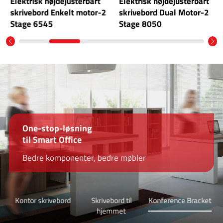
Elektrisk højdejusterbart
Elektrisk højdejusterbart
skrivebord Enkelt motor-2
skrivebord Dual Motor-2
Stage 6545
Stage 8050
One-stop-løsning
One-stop-løsning
One-stop-løsning
til Smart Office
til Smart Office
til Smart Office
Bedre komponenter, bedre møbler
Bedre komponenter, bedre møbler
Bedre komponenter, bedre møbler
Kontor skrivebord
Skrivebord til
Konference Bracket
hjemmet