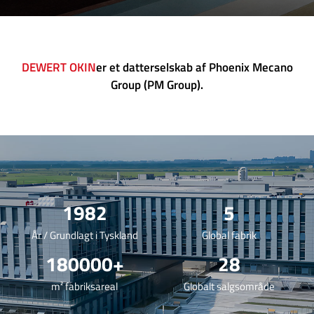
DEWERT OKIN
er et datterselskab af Phoenix Mecano
Group (PM Group).
1982
5
År / Grundlagt i Tyskland
Global fabrik
180000
+
28
m² fabriksareal
Globalt salgsområde