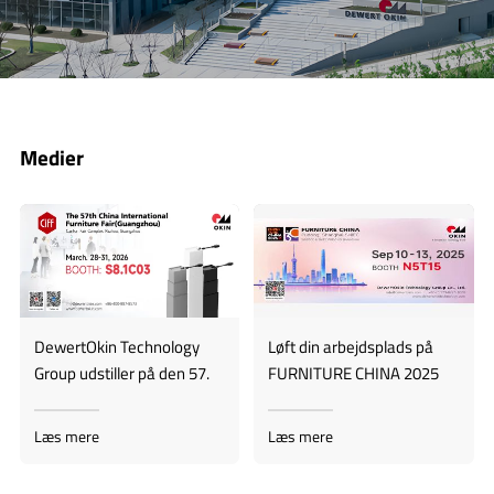
Medier
DewertOkin Technology
Løft din arbejdsplads på
Group udstiller på den 57.
FURNITURE CHINA 2025
China International
Furniture Fair
Læs mere
Læs mere