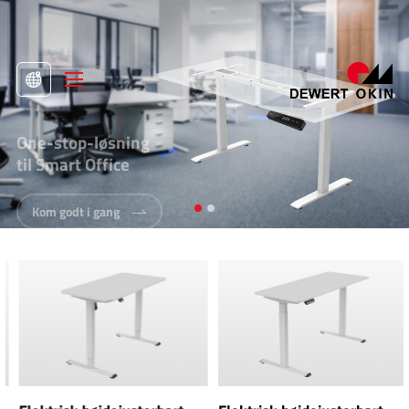
One-stop-løsning
til Smart Office
Kom godt i gang
